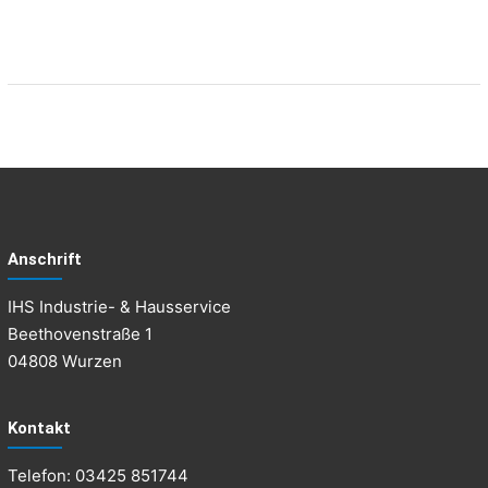
U
S
S
E
R
V
I
C
E
Anschrift
W
IHS Industrie- & Hausservice
u
Beethovenstraße 1
r
04808 Wurzen
z
e
n
Kontakt
+
Telefon: 03425 851744
E