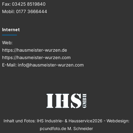
i
Fax: 03425 8519840
l
Mobil: 0177 3666444
e
n
Internet
b
u
Web:
r
https://hausmeister-wurzen.de
g
https://hausmeister-wurzen.com
+
E-Mail:
B
info@hausmeister-wurzen.com
r
a
n
d
i
s
Inhalt und Fotos:
IHS Industrie- & Hausservice
2026 - Webdesign:
pcundfoto.de M. Schneider